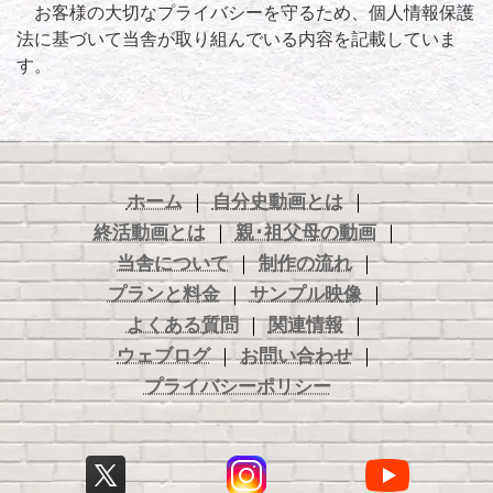
お客様の大切なプライバシーを守るため、個人情報保護
法に基づいて当舎が取り組んでいる内容を記載していま
す。
ホーム
｜
自分史動画とは
｜
終活動画とは
｜
親･祖父母の動画
｜
当舎について
｜
制作の流れ
｜
プランと料金
｜
サンプル映像
｜
よくある質問
｜
関連情報
｜
ウェブログ
｜
お問い合わせ
｜
プライバシーポリシー