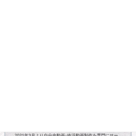
お客様の大切なプライバシーを守るため、個人情報保護
法に基づいて当舎が取り組んでいる内容を記載していま
す。
吉川 友清
一分一厘舎代表、映像作家。
2021年3月より自分史動画･終活動画制作を専門にサー