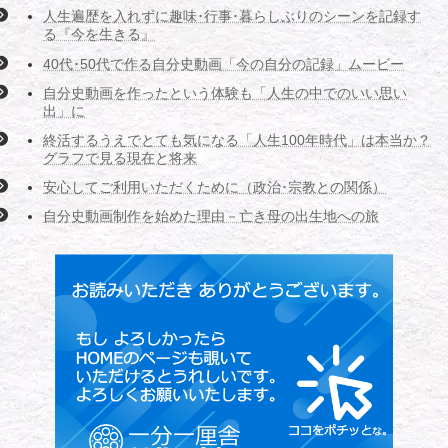
人生遍歴を入れずに趣味･行事･暮らしぶりのシーンを記録す
る『今を生きる』
40代･50代で作る自分史動画「今の自分の記録」ムービー
自分史動画を作ったという体験も「人生の中でのいい思い
出」に
終活するうえでとても気になる「人生100年時代」は本当か？
グラフで見る現在と将来
安心してご利用いただくために（政治･宗教との関係）
自分史動画制作を始めた理由－亡き母の出生地への旅