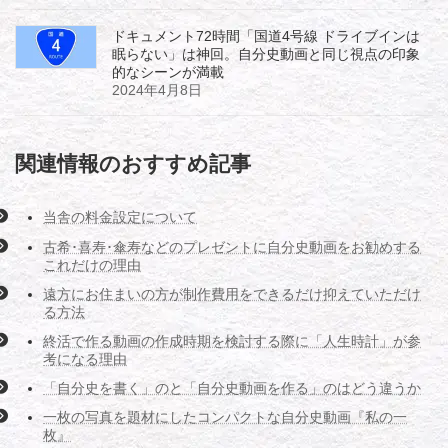
ドキュメント72時間「国道4号線 ドライブインは
眠らない」は神回。自分史動画と同じ視点の印象
的なシーンが満載
2024年4月8日
関連情報のおすすめ記事
当舎の料金設定について
古希･喜寿･傘寿などのプレゼントに自分史動画をお勧めする
これだけの理由
遠方にお住まいの方が制作費用をできるだけ抑えていただけ
る方法
終活で作る動画の作成時期を検討する際に「人生時計」が参
考になる理由
「自分史を書く」のと「自分史動画を作る」のはどう違うか
一枚の写真を題材にしたコンパクトな自分史動画『私の一
枚』