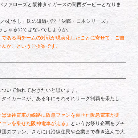
バファローズと阪神タイガースの関西ダービーとなりま
んべむさし」氏の短編小説「決戦・日本シリーズ」
らっしゃるのではないでしょうか。
トである両チームの対戦が現実化したことに寄せて、ご自
せんか、というご提案です。
ついて触れておきたいと思います。
神タイガースが、ある年にそれぞれリーグ制覇を果たし、
れば阪神電車の線路に阪急ファンを乗せた阪急電車が走
ファンを乗せた阪神電車が走る」
というお祭り企画をブチ
球団のファン、さらには沿線住民や企業まで巻き込んで大