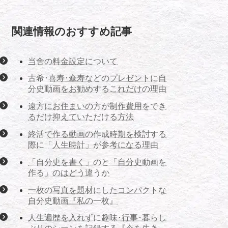
関連情報のおすすめ記事
当舎の料金設定について
古希･喜寿･傘寿などのプレゼントに自
分史動画をお勧めするこれだけの理由
遠方にお住まいの方が制作費用をでき
るだけ抑えていただける方法
終活で作る動画の作成時期を検討する
際に「人生時計」が参考になる理由
「自分史を書く」のと「自分史動画を
作る」のはどう違うか
一枚の写真を題材にしたコンパクトな
自分史動画『私の一枚』
人生遍歴を入れずに趣味･行事･暮らし