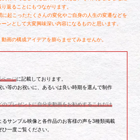
振り返ることにもつながります。
間に起こったたくさんの変化やご自身の人生の変遷などを
シーンとして大変興味深い内容になるものと思います。
動画の構成アイデアを膨らませてみませんか。
Eページ
に記載しております。
祝い等のお祝いに、あるいは良い時期を選んで制作
。
などのプレゼントに自分史動画をお勧めするこれだけ
よるサンプル映像と各作品のお客様の声を3種類掲載
ぜひ一度ご覧ください。