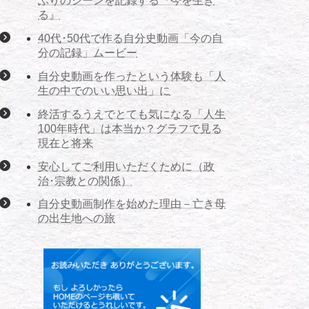
ぶりのシーンを記録する『今を生き
る』
40代･50代で作る自分史動画「今の自
分の記録」ムービー
自分史動画を作ったという体験も「人
生の中でのいい思い出」に
終活するうえでとても気になる「人生
100年時代」は本当か？グラフで見る
現在と将来
安心してご利用いただくために（政
治･宗教との関係）
自分史動画制作を始めた理由－亡き母
の出生地への旅