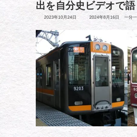
出を自分史ビデオで語
最
2023年10月24日
2024年8月16日
一分一
終
更
新
日
時
: