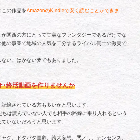
はこの作品を
AmazonのKindleで安く読むことができま
が関西の方にとって甘美なファンタジーであるだけでな
その他の事業で地域の人気を二分するライバル同士の激突で
しない、はかない夢でもありました。
オ･終活動画を作りませんか
記憶されている方も多いかと思います。
だちは読んでいない人でも相手の路線に乗り入れるという
れていないだろうと思います。
ャグ、ドタバタ喜劇、誇大妄想、悪ノリ、ナンセンス、