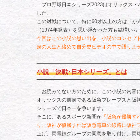
プロ野球日本シリーズ2023はオリックス・
した。
この対戦について、特に60才以上の方は「か
（1974年発表）を思い浮かべた方も結構い
今回はこの小説の思い出を、小説のコンセプ
身の人生と絡めて自分史ビデオの中で語りま
小説「決戦･日本シリーズ」とは
お読みでない方のために、この小説の内容に
オリックスの前身である阪急ブレーブスと阪
シリーズで日本一を争います。
そこに、あるスポーツ新聞が
「阪急が優勝す
り、阪神が優勝すれば阪急電車の線路に阪神
上げ、両電鉄グループの同意を取り付け、両