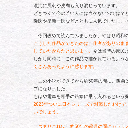
混沌に風刺や皮肉も入り混じっています。
どぎつくて今の若い人にはウケないのでは？
隆氏や星新一氏などとともに人気でしたし、
今回改めて読んでみましたが、やはり昭和
こうした作品ができたのは、作者がありのま
していたからだと思います。
今は当時の庶民
しかし同時に、この作品で描かれているよう
くさんあったように感じます。
この小説ができてから約50年の間に、
阪急
プになりました。
もはや電車を相手の路線に乗り入れるという
2023年ついに日本シリーズで対戦したわけ
いでしょう。
つまりこれは、約50年の歳月の間にガラリ