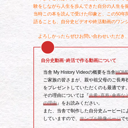
験をしながら人生を歩んできた自分の人生を
当時この本を読んで受けた印象と、この50年
語ることも、自分史ビデオや終活動画のワン
よろしかったらぜひお問い合わせいただき、
自分史動画･終活で作る動画について
当舎 My History Videoの概要を当舎
HOM
ご家族の皆さまが、親や祖父母のご長寿
をプレゼントしていただくのも最適です
その理由については『
古希･喜寿･傘寿
の理由
』をお読みください。
また、当舎で制作した自分史ムービーに
していますので、
サンプル映像ページ
で