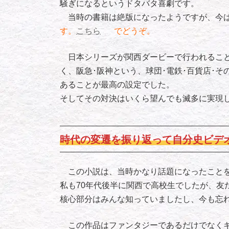
騒ぎになるというドタバタ喜劇です。
当時の書籍は絶版になったようですが、今
す。
こちら
でどうぞ。
日本シリーズが関西ダービーで行われること
く、阪急･阪神という、球団･電鉄･百貨店･
あることが最高の設定でした。
そしてその対決はいくら望んでも滅多に実現
時代の変遷を振り返って自分史ビデ
この小説は、当時かなり話題になったことを
私も70年代後半に関西で高校生でしたが、友
核心部分はみんな知っていましたし、今も忘
この作品はファンタジーであるだけでなくギ