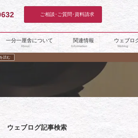
0632
ご相談･ご質問･資料請求
一分一厘舎について
関連情報
ウェブロ
About
Information
Weblog
を読む
ウェブログ記事検索