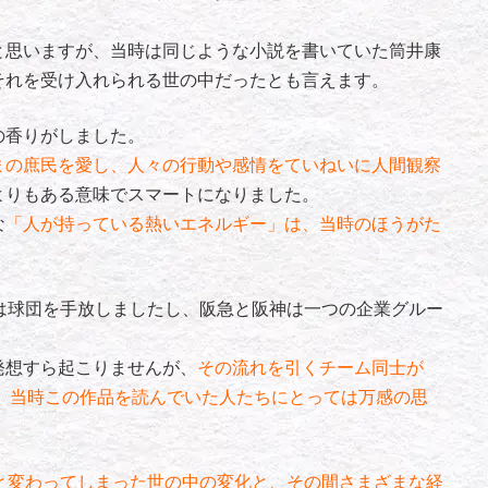
と思いますが、当時は同じような小説を書いていた筒井康
それを受け入れられる世の中だったとも言えます。
の香りがしました。
まの庶民を愛し、人々の行動や感情をていねいに人間観察
よりもある意味でスマートになりました。
な
「人が持っている熱いエネルギー」は、当時のほうがた
は球団を手放しましたし、阪急と阪神は一つの企業グルー
発想すら起こりませんが、
その流れを引くチーム同士が
で、当時この作品を読んでいた人たちにとっては万感の思
と変わってしまった世の中の変化と、その間さまざまな経