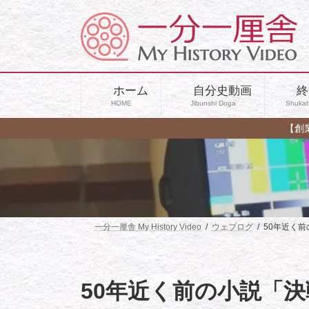
コ
ナ
ン
ビ
テ
ゲ
ン
ー
ツ
シ
へ
ョ
ホーム
自分史動画
終
ス
ン
HOME
Jibunshi Doga
Shukat
キ
に
ッ
移
【創
プ
動
一分一厘舎 My History Video
ウェブログ
50年近く
50年近く前の小説「