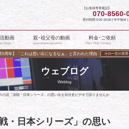
【お客様専用電話】
070-8560-
受付時間 9:00-18:00 [ 年中無休 ]
活動画
親･祖父母の動画
料金･ご依頼
su Doga
parents/grandparents
Plan･FAQ･Contact
業5周年】「これは思い出になるなぁ」と言われた理由
その一言の背景
ウェブログ
Weblog
前の小説「決戦・日本シリーズ」の思い出を自分史ビデオで語りませんか
決戦・日本シリーズ」の思い