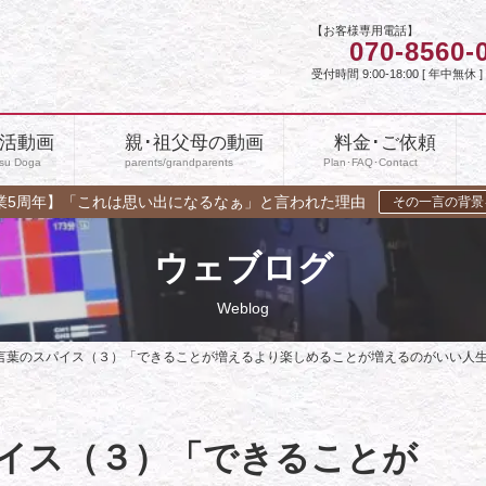
【お客様専用電話】
070-8560-
受付時間 9:00-18:00 [ 年中無休 ]
活動画
親･祖父母の動画
料金･ご依頼
su Doga
parents/grandparents
Plan･FAQ･Contact
業5周年】「これは思い出になるなぁ」と言われた理由
その一言の背景
ウェブログ
Weblog
言葉のスパイス（３）「できることが増えるより楽しめることが増えるのがいい
イス（３）「できることが