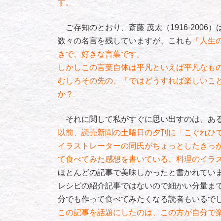
す。
ご存知のとおり、斎藤 茂太（1916-200
数々の名言を残していますが、これも
「人生
きで、好きな言葉です。
しかしこの言葉自体は平凡といえば平凡なも
むしろその先の、「ではどうすれば楽しいこ
か？
それに関して私がすぐに思い出すのは、あ
以前、読売新聞の土曜日の夕刊に「こぐれひで
イラストレーターの同氏がちょっとしたきっ
て食べてみた感想を書いている、料理のイラ
ほとんどの記事で美味しかったと書かれてい
レシピの紹介記事ではないので細かい分量ま
分でも作って食べてみたくなる読者もいるで
この記事を話題にしたのは、この方が自分で