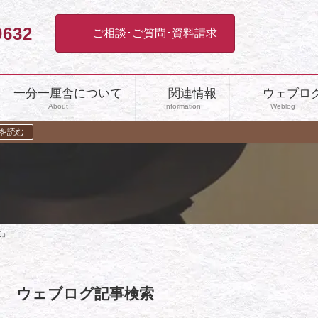
0632
ご相談･ご質問･資料請求
一分一厘舎について
関連情報
ウェブロ
About
Information
Weblog
を読む
人生」
ウェブログ記事検索