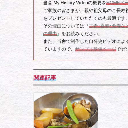
当舎 My History Videoの概要を
HOMEペ
ご家族の皆さまが、親や祖父母のご長寿
をプレゼントしていただくのも最適です
その理由については『
古希･喜寿･傘寿
の理由
』をお読みください。
また、当舎で制作した自分史ビデオによ
ていますので、
サンプル映像ページ
でぜ
関連記事