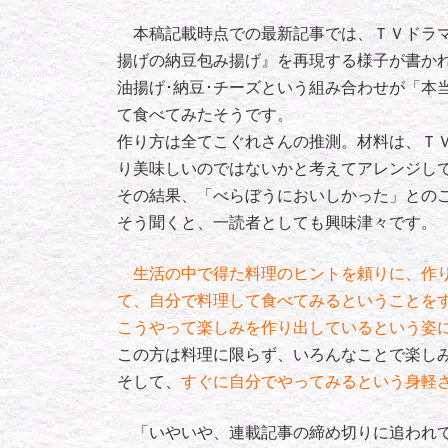
本稿記載時点での最新記事では、ＴＶドラマ
揚げの納豆包み揚げ』を再現する様子が書か
油揚げ･納豆･チーズという組み合わせが「本
て食べてみたそうです。
作り方は全てこぐれさんの推測。材料は、Ｔ
り美味しいのではないかと考えてアレンジし
その結果、「べらぼうにおいしかった」との
そう聞くと、一読者としても興味津々です。
生活の中で得た料理のヒントを頼りに、作り
て、自分で料理して食べてみるということを
こうやって楽しみを作り出しているという姿
この方は料理に限らず、いろんなことで楽し
そして、
すぐに自分でやってみるという身軽
「いやいや、連載記事の締め切りに追われて