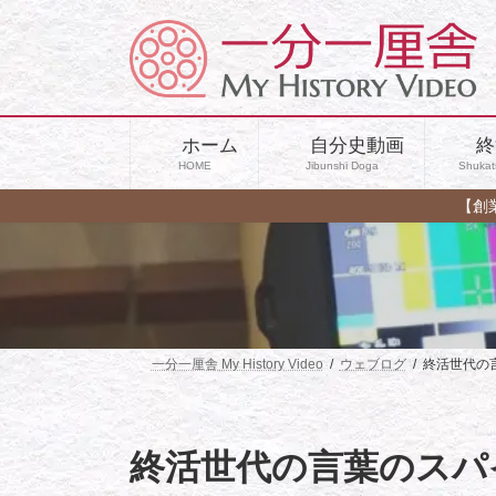
コ
ナ
ン
ビ
テ
ゲ
ン
ー
ツ
シ
へ
ョ
ホーム
自分史動画
終
ス
ン
HOME
Jibunshi Doga
Shukat
キ
に
ッ
移
【創
プ
動
一分一厘舎 My History Video
ウェブログ
終活世代の
終活世代の言葉のスパ