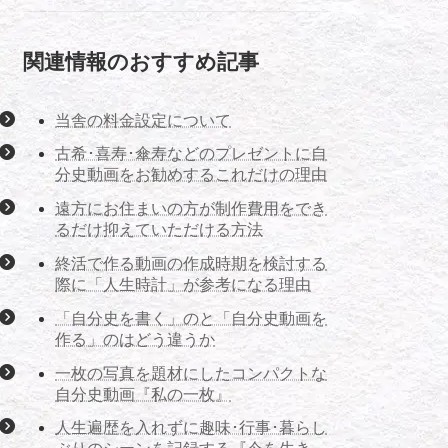
関連情報のおすすめ記事
当舎の料金設定について
古希･喜寿･傘寿などのプレゼントに自
分史動画をお勧めするこれだけの理由
遠方にお住まいの方が制作費用をでき
るだけ抑えていただける方法
終活で作る動画の作成時期を検討する
際に「人生時計」が参考になる理由
「自分史を書く」のと「自分史動画を
作る」のはどう違うか
一枚の写真を題材にしたコンパクトな
自分史動画『私の一枚』
人生遍歴を入れずに趣味･行事･暮らし