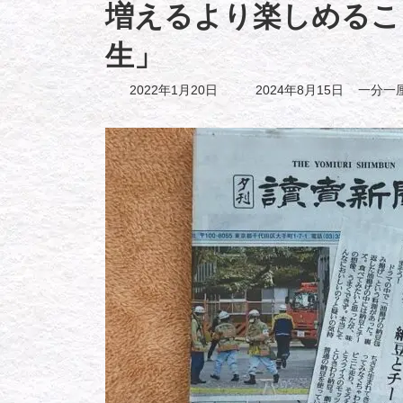
増えるより楽しめるこ
生」
最
2022年1月20日
2024年8月15日
一分一
終
更
新
日
時
: