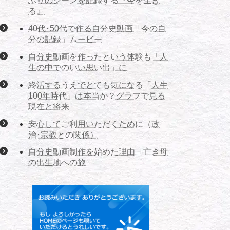
ぶりのシーンを記録する『今を生き
る』
40代･50代で作る自分史動画「今の自
分の記録」ムービー
自分史動画を作ったという体験も「人
生の中でのいい思い出」に
終活するうえでとても気になる「人生
100年時代」は本当か？グラフで見る
現在と将来
安心してご利用いただくために（政
治･宗教との関係）
自分史動画制作を始めた理由－亡き母
の出生地への旅