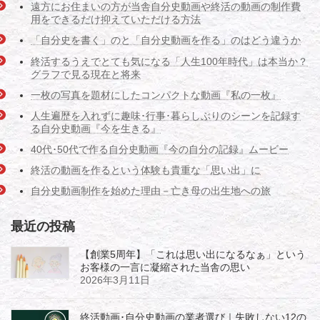
遠方にお住まいの方が当舎自分史動画や終活の動画の制作費
用をできるだけ抑えていただける方法
「自分史を書く」のと「自分史動画を作る」のはどう違うか
終活するうえでとても気になる「人生100年時代」は本当か？
グラフで見る現在と将来
一枚の写真を題材にしたコンパクトな動画『私の一枚』
人生遍歴を入れずに趣味･行事･暮らしぶりのシーンを記録す
る自分史動画『今を生きる』
40代･50代で作る自分史動画『今の自分の記録』ムービー
終活の動画を作るという体験も貴重な「思い出」に
自分史動画制作を始めた理由－亡き母の出生地への旅
最近の投稿
【創業5周年】「これは思い出になるなぁ」という
お客様の一言に凝縮された当舎の思い
2026年3月11日
終活動画･自分史動画の業者選び｜失敗しない12の