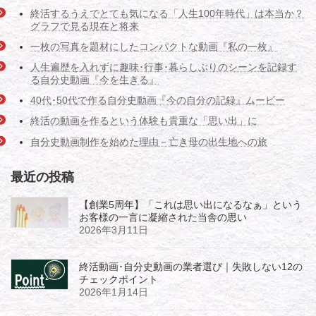
終活するうえでとても気になる「人生100年時代」は本当か？
グラフで見る現在と将来
一枚の写真を題材にしたコンパクトな動画『私の一枚』
人生遍歴を入れずに趣味･行事･暮らしぶりのシーンを記録す
る自分史動画『今を生きる』
40代･50代で作る自分史動画『今の自分の記録』ムービー
終活の動画を作るという体験も貴重な「思い出」に
自分史動画制作を始めた理由－亡き母の出生地への旅
最近の投稿
【創業5周年】「これは思い出になるなぁ」という
お客様の一言に凝縮された当舎の思い
2026年3月11日
終活動画･自分史動画の業者選び｜失敗しない12の
チェックポイント
2026年1月14日