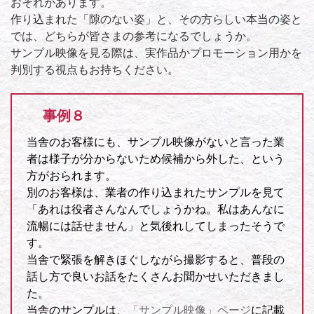
おそれがあります。
作り込まれた「隙のない姿」と、その方らしい本当の姿と
では、どちらが皆さまの参考になるでしょうか。
サンプル映像を見る際は、実作品かプロモーション用かを
判別する視点もお持ちください。
事例８
当舎のお客様にも、サンプル映像がないと言った業
者は様子が分からないため候補から外した、という
方がおられます。
別のお客様は、業者の作り込まれたサンプルを見て
「あれは役者さんなんでしょうかね。私はあんなに
流暢には話せません」と気後れしてしまったそうで
す。
当舎で緊張を解きほぐしながら撮影すると、普段の
話し方で良いお話をたくさんお聞かせいただきまし
た。
当舎のサンプルは、
「サンプル映像」ページ
に記載