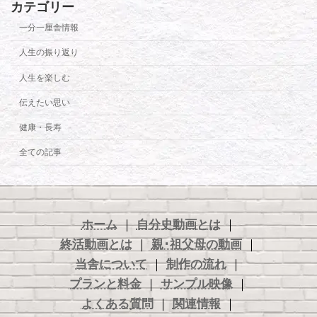
カテゴリー
一分一厘舎情報
人生の振り返り
人生を楽しむ
伝えたい思い
健康・長寿
全ての記事
ホーム
｜
自分史動画とは
｜
終活動画とは
｜
親･祖父母の動画
｜
当舎について
｜
制作の流れ
｜
プランと料金
｜
サンプル映像
｜
よくある質問
｜
関連情報
｜