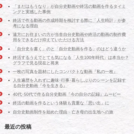
「まだはもうなり」が自分史動画や終活の動画を作るタイミ
ングと実感した事例
終活で作る動画の作成時期を検討する際に「人生時計」が参
考になる理由
遠方にお住まいの方が当舎自分史動画や終活の動画の制作費
用をできるだけ抑えていただける方法
「自分史を書く」のと「自分史動画を作る」のはどう違うか
終活するうえでとても気になる「人生100年時代」は本当か？
グラフで見る現在と将来
一枚の写真を題材にしたコンパクトな動画『私の一枚』
人生遍歴を入れずに趣味･行事･暮らしぶりのシーンを記録す
る自分史動画『今を生きる』
40代･50代で作る自分史動画『今の自分の記録』ムービー
終活の動画を作るという体験も貴重な「思い出」に
自分史動画制作を始めた理由－亡き母の出生地への旅
最近の投稿